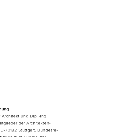
hnung
r Archi­tekt
und
Dipl.-Ing.
it­glie­der der Archi­tek­ten­
D-70182 Stutt­gart, Bun­des­re­