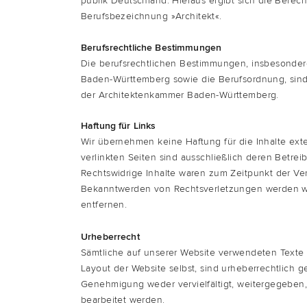
pu­blik Deutsch­land. Hier­aus ergibt sich die Berec
Berufs­be­zeich­nung
»
Archi­tekt
«
.
Berufs­recht­li­che Bestimmungen
Die berufs­recht­li­chen Bestim­mun­gen, ins­be­son­de
Baden-Würt­tem­berg
sowie die
Berufs­ord­nung
, sin
der
Archi­tek­ten­kam­mer Baden-Würt­tem­berg
.
Haf­tung für Links
Wir über­neh­men kei­ne Haf­tung für die Inhal­te ext
ver­link­ten Sei­ten sind aus­schließ­lich deren Betrei­b
Rechts­wid­ri­ge Inhal­te waren zum Zeit­punkt der Ver
Bekannt­wer­den von Rechts­ver­let­zun­gen wer­den wi
entfernen.
Urhe­ber­recht
Sämt­li­che auf unse­rer Web­site ver­wen­de­ten Tex­
Lay­out der Web­site selbst, sind urhe­ber­recht­lich
Geneh­mi­gung weder ver­viel­fäl­tigt, wei­ter­ge­ge­ben
bear­bei­tet werden.