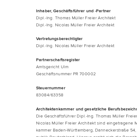
Inha­ber, Geschäfts­füh­rer und -Partner
Dipl.-Ing. Tho­mas Mül­ler Frei­er Architekt
Dipl.-Ing. Nico­las Mül­ler Frei­er Architekt
Ver­tre­tungs­be­rech­tig­ter
Dipl.-Ing. Nico­las Mül­ler Frei­er Architekt
Part­ner­schafts­re­gis­ter
Amts­ge­richt Ulm
Geschäfts­num­mer PR 700002
Steu­er­num­mer
83084/63358
Archi­tek­ten­kam­mer und gesetz­li­che Berufsbezeic
Die Geschäfts­füh­rer
Dipl.-Ing. Tho­mas Mül­ler Frei­e
Nico­las Mül­ler Frei­er Archi­tekt
sind ein­ge­tra­ge­ne M
kam­mer Baden-Würt­tem­berg, Danne­cker­stra­ße 54, 