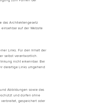
h­ti­gung zum Füh­ren der
­re das
Archi­tek­ten­ge­setz
d ein­seh­bar auf der Web­site
er­ner Links. Für den Inhalt der
er selbst ver­ant­wort­lich.
­lin­kung nicht erkenn­bar. Bei
r der­ar­ti­ge Links umge­hend
te und Abbil­dun­gen sowie das
 geschützt und dür­fen ohne
, ver­brei­tet, gespei­chert oder