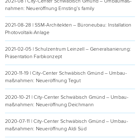
2021-08 | City-Cen­ter Schwä­bisch Gmünd – Umbau­maß­
nah­men: Neu­eröff­nung Ernsting’s family
2021-08-28 | SSM-Archi­tek­ten – Büro­neu­bau: Instal­la­ti­on
Photovoltaik-Anlage
2021-02-05 | Schul­zen­trum Lein­zell – Gene­ral­sa­nie­rung:
Prä­sen­ta­ti­on Farbkonzept
2020-11-19 | City-Cen­ter Schwä­bisch Gmünd – Umbau­
maß­nah­men: Neu­eröff­nung Tegut
2020-10-21 | City-Cen­ter Schwä­bisch Gmünd – Umbau­
maß­nah­men: Neu­eröff­nung Deichmann
2020-07-11 | City-Cen­ter Schwä­bisch Gmünd – Umbau­
maß­nah­men: Neu­eröff­nung Aldi Süd