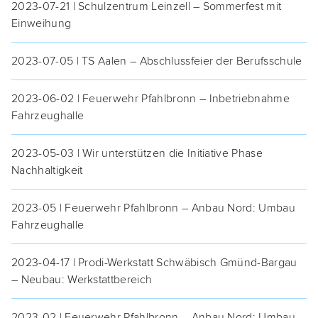
2023-07-21 | Schul­zen­trum Lein­zell – Som­mer­fest mit
Einweihung
2023-07-05 | TS Aalen – Abschluss­fei­er der Berufsschule
2023-06-02 | Feu­er­wehr Pfahl­bronn – Inbe­trieb­nah­me
Fahrzeughalle
2023-05-03 | Wir unter­stüt­zen die Initia­ti­ve Pha­se
Nachhaltigkeit
2023-05 | Feu­er­wehr Pfahl­bronn – Anbau Nord: Umbau
Fahrzeughalle
2023-04-17 | Pro­di-Werk­statt Schwä­bisch Gmünd-Bar­gau
– Neu­bau: Werkstattbereich
2023-02 | Feu­er­wehr Pfahl­bronn – Anbau Nord: Umbau