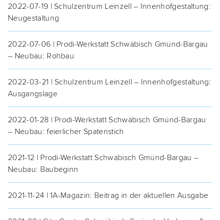
2022-07-19 | Schul­zen­trum Lein­zell – Innen­hof­ge­stal­tung:
Neugestaltung
2022-07-06 | Pro­di-Werk­statt Schwä­bisch Gmünd-Bar­gau
– Neu­bau: Rohbau
2022-03-21 | Schul­zen­trum Lein­zell – Innen­hof­ge­stal­tung:
Ausgangslage
2022-01-28 | Pro­di-Werk­statt Schwä­bisch Gmünd-Bar­gau
– Neu­bau: fei­er­li­cher Spatenstich
2021-12 | Pro­di-Werk­statt Schwä­bisch Gmünd-Bar­gau –
Neu­bau: Baubeginn
2021-11-24 | 1A-Maga­zin: Bei­trag in der aktu­el­len Ausgabe