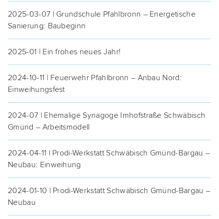
2025-03-07 | Grund­schu­le Pfahl­bronn – Ener­ge­ti­sche
Sanie­rung: Baubeginn
2025-01 | Ein fro­hes neu­es Jahr!
2024-10-11 | Feu­er­wehr Pfahl­bronn – Anbau Nord:
Einweihungsfest
2024-07 | Ehe­ma­li­ge Syn­ago­ge Imhof­stra­ße Schwä­bisch
Gmünd – Arbeitsmodell
2024-04-11 | Pro­di-Werk­statt Schwä­bisch Gmünd-Bar­gau –
Neu­bau: Einweihung
2024-01-10 | Pro­di-Werk­statt Schwä­bisch Gmünd-Bar­gau –
Neubau