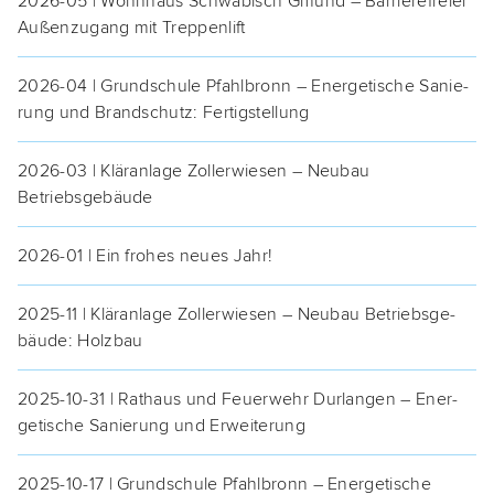
2026-05 | Wohn­haus Schwä­bisch Gmünd – Bar­rie­re­frei­er
Außen­zu­gang mit Treppenlift
2026-04 | Grund­schu­le Pfahl­bronn – Ener­ge­ti­sche Sanie­
rung und Brand­schutz: Fertigstellung
2026-03 | Klär­an­la­ge Zol­lerwie­sen – Neu­bau
Betriebsgebäude
2026-01 | Ein fro­hes neu­es Jahr!
2025-11 | Klär­an­la­ge Zol­lerwie­sen – Neu­bau Betriebs­ge­
bäu­de: Holzbau
2025-10-31 | Rat­haus und Feu­er­wehr Dur­lan­gen – Ener­
ge­ti­sche Sanie­rung und Erweiterung
2025-10-17 | Grund­schu­le Pfahl­bronn – Ener­ge­ti­sche