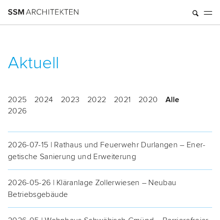
Aktuell
2025
2024
2023
2022
2021
2020
Alle
2026
2026-07-15 | Rat­haus und Feu­er­wehr Dur­lan­gen – Ener­
ge­ti­sche Sanie­rung und Erweiterung
2026-05-26 | Klär­an­la­ge Zol­lerwie­sen – Neu­bau
Betriebsgebäude