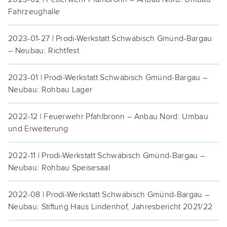
Fahrzeughalle
2023-01-27 | Pro­di-Werk­statt Schwä­bisch Gmünd-Bar­gau
– Neu­bau: Richtfest
2023-01 | Pro­di-Werk­statt Schwä­bisch Gmünd-Bar­gau –
Neu­bau: Roh­bau Lager
2022-12 | Feu­er­wehr Pfahl­bronn – Anbau Nord: Umbau
und Erweiterung
2022-11 | Pro­di-Werk­statt Schwä­bisch Gmünd-Bar­gau –
Neu­bau: Roh­bau Speisesaal
2022-08 | Pro­di-Werk­statt Schwä­bisch Gmünd-Bar­gau –
Neu­bau: Stif­tung Haus Lin­den­hof, Jah­res­be­richt 2021/22