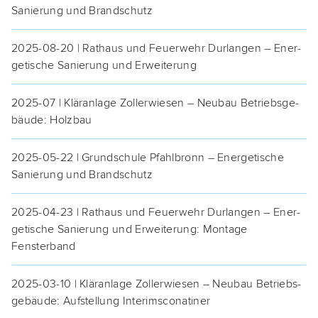
Sanie­rung und Brandschutz
2025-08-20 | Rat­haus und Feu­er­wehr Dur­lan­gen – Ener­
ge­ti­sche Sanie­rung und Erweiterung
2025-07 | Klär­an­la­ge Zol­lerwie­sen – Neu­bau Betriebs­ge­
bäu­de: Holzbau
2025-05-22 | Grund­schu­le Pfahl­bronn – Ener­ge­ti­sche
Sanie­rung und Brandschutz
2025-04-23 | Rat­haus und Feu­er­wehr Dur­lan­gen – Ener­
ge­ti­sche Sanie­rung und Erwei­te­rung: Mon­ta­ge
Fensterband
2025-03-10 | Klär­an­la­ge Zol­lerwie­sen – Neu­bau Betriebs­
ge­bäu­de: Auf­stel­lung Interimsconatiner