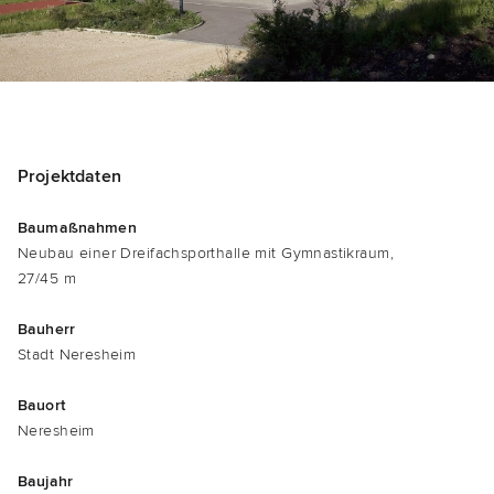
Pro­jekt­da­ten
Bau­maß­nah­men
Neu­bau einer Drei­fach­sport­hal­le mit Gym­nas­tik­raum,
27/45 m
Bau­herr
Stadt Nere­s­heim
Bau­ort
Nere­s­heim
Bau­jahr