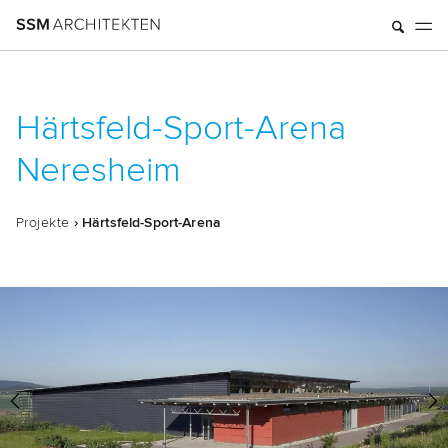
Härtsfeld-Sport-Arena
Neresheim
Pro­jek­te
› Härts­feld-Sport-Are­na