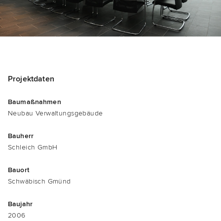
Pro­jekt­da­ten
Bau­maß­nah­men
Neu­bau Verwaltungsgebäude
Bau­herr
Schleich GmbH
Bau­ort
Schwä­bisch Gmünd
Bau­jahr
2006