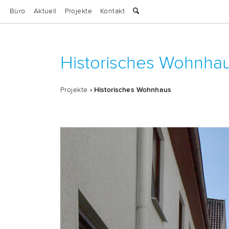
Büro
Aktuell
Projekte
Kontakt
Historisches Wohnha
Pro­jek­te
› His­to­ri­sches Wohnhaus