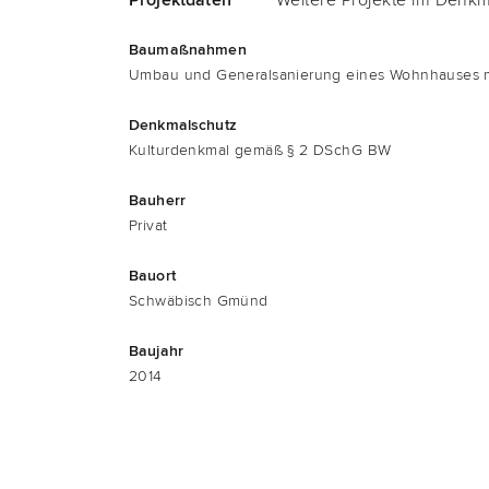
Bau­maß­nah­men
Umbau und Gene­ral­sa­nie­rung eines Wohn­hau­ses 
Denk­mal­schutz
Kul­tur­denk­mal gemäß § 2 DSchG BW
Bau­herr
Pri­vat
Bau­ort
Schwä­bisch Gmünd
Bau­jahr
2014