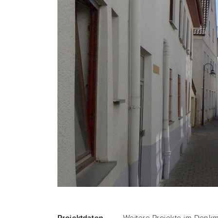
Pfarrhaus
Schechingen
Pro­jekt­da­ten
Wei­te­re Pro­jek­te im Den