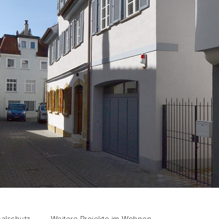
kmalschutz
Wei­te­re Pro­jek­te im Wohnen