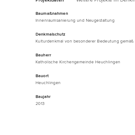
Bau­maß­nah­men
Innen­raum­sa­nie­rung und Neugestaltung
Denk­mal­schutz
Kul­tur­denk­mal von beson­de­rer Bedeu­tung gemä
Bau­herr
Katho­li­sche Kir­chen­ge­mein­de Heuchlingen
Bau­ort
Heuchlingen
Bau­jahr
2013