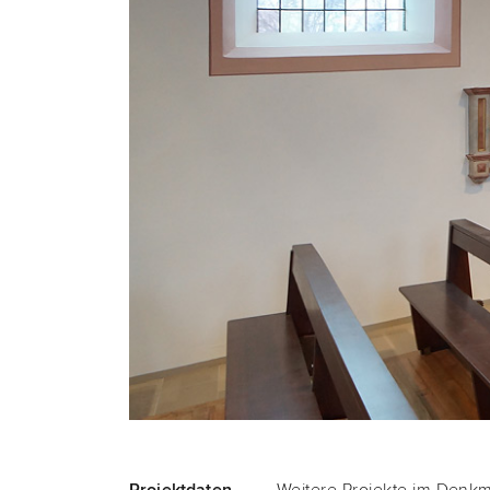
Werkstatt am Salvator
Pro­jekt­da­ten
Wei­te­re Pro­jek­te im Den