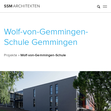
Wolf-von-Gemmingen-
Schule Gemmingen
Pro­jek­te
› Wolf-von-Gem­min­gen-Schu­le