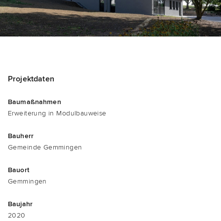
Pro­jekt­da­ten
Bau­maß­nah­men
Erwei­te­rung in Modulbauweise
Bau­herr
Gemein­de Gemmingen
Bau­ort
Gem­min­gen
Bau­jahr
2020